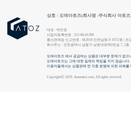
상호 : 도매아토즈(회사명 :주식회사 아토즈
대표 : 박민영
사업자등록번호 : 315-86-01389
통신판매업 신고번호 : 제2019-인천남동구-0572호 | 건강
회사주소 : 인천광역시 남동구 남동대로692번길 7, 2층
도매아토즈 에서 공급하는 상품은 대부분 문제가 없으나
도매아토즈는 그에 대한 일체의 책임을 지지 않습니다.
이용자들께서는 상품판매 전 각종 분쟁에 의한 피해를 
Copyrightⓒ 2019. domeatoz.com. All rights reserved.