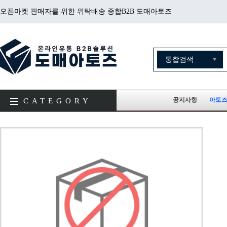
오픈마켓 판매자를 위한 위탁배송 종합B2B 도매아토즈
공지사항
아토즈
CATEGORY