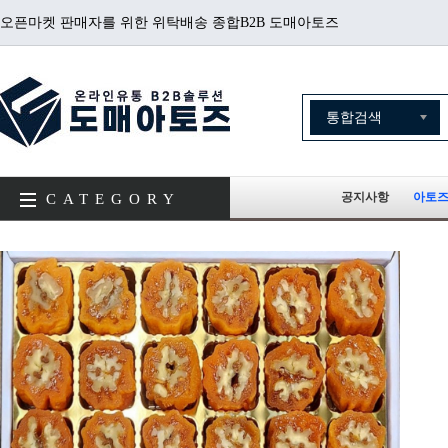
오픈마켓 판매자를 위한 위탁배송 종합B2B 도매아토즈
공지사항
아토즈
CATEGORY