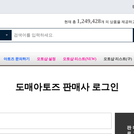
1,249,428
현재 총
개 의 상품을 제공하
아토즈 문의하기
오토샵 설정
오토샵 리스트(NEW)
오토샵 리스트(구)
도매아토즈 판매사 로그인
판
로